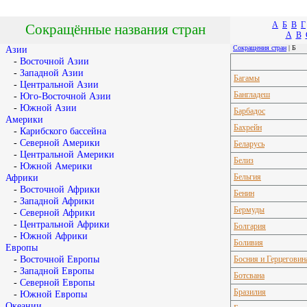
А
Б
В
Г
Сокращённые названия стран
A
B
Сокращения стран
| Б
Азии
-
Восточной Азии
-
Западной Азии
Багамы
-
Центральной Азии
Бангладеш
-
Юго-Восточной Азии
-
Южной Азии
Барбадос
Америки
Бахрейн
-
Карибского бассейна
-
Северной Америки
Беларусь
-
Центральной Америки
Белиз
-
Южной Америки
Бельгия
Африки
-
Восточной Африки
Бенин
-
Западной Африки
Бермуды
-
Северной Африки
-
Центральной Африки
Болгария
-
Южной Африки
Боливия
Европы
-
Восточной Европы
Босния и Герцеговин
-
Западной Европы
Ботсвана
-
Северной Европы
Бразилия
-
Южной Европы
Океании