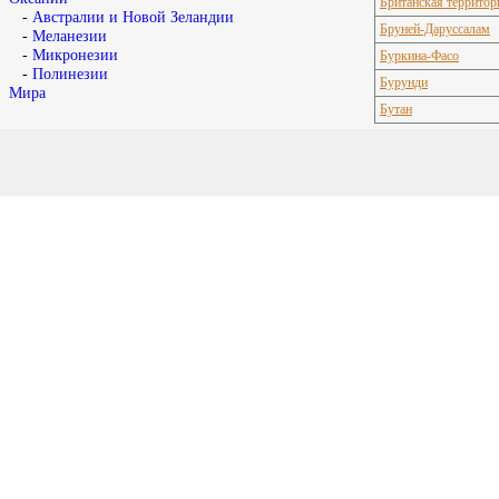
Британская территор
-
Австралии и Новой Зеландии
Бруней-Даруссалам
-
Меланезии
-
Микронезии
Буркина-Фасо
-
Полинезии
Бурунди
Мира
Бутан