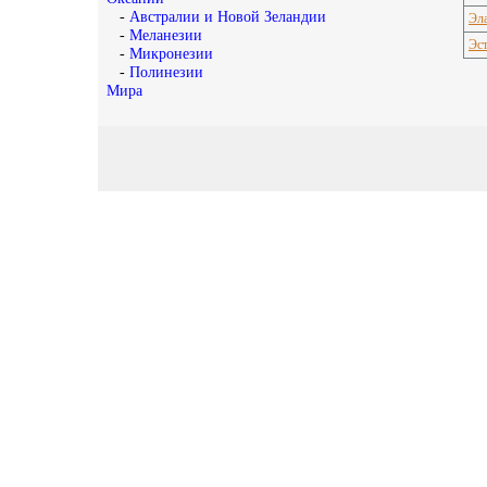
-
Австралии и Новой Зеландии
Эла
-
Меланезии
Эс
-
Микронезии
-
Полинезии
Мира