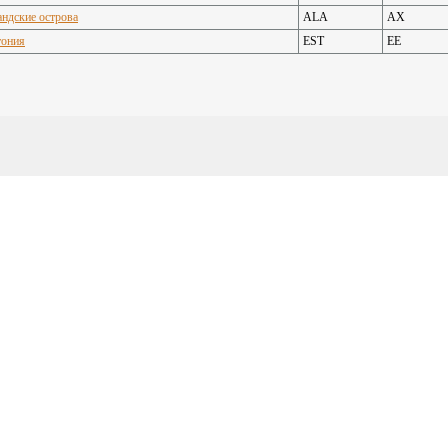
ндские острова
ALA
АХ
тония
EST
EE