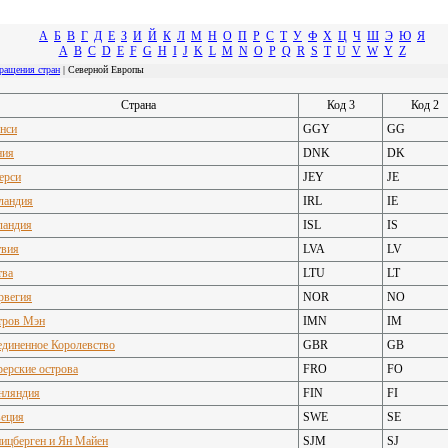
А
Б
В
Г
Д
Е
З
И
Й
К
Л
М
Н
О
П
Р
С
Т
У
Ф
Х
Ц
Ч
Ш
Э
Ю
Я
A
B
C
D
E
F
G
H
I
J
K
L
M
N
O
P
Q
R
S
T
U
V
W
Y
Z
ращения стран
| Северной Европы
Страна
Код 3
Код 2
нси
GGY
GG
ния
DNK
DK
ерси
JEY
JE
ландия
IRL
IE
ландия
ISL
IS
твия
LVA
LV
тва
LTU
LT
рвегия
NOR
NO
тров Мэн
IMN
IM
единенное Королевство
GBR
GB
ерские острова
FRO
FO
нляндия
FIN
FI
еция
SWE
SE
ицберген и Ян Майен
SJM
SJ