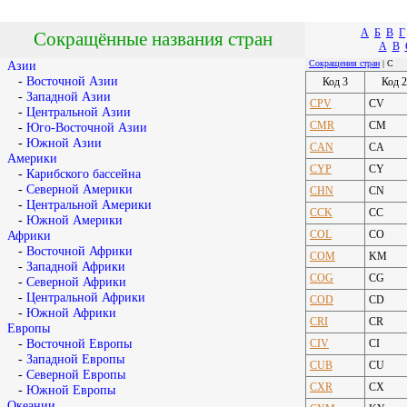
А
Б
В
Г
Сокращённые названия стран
A
B
Сокращения стран
| C
Азии
-
Восточной Азии
Код 3
Код 2
-
Западной Азии
CPV
CV
-
Центральной Азии
CMR
CM
-
Юго-Восточной Азии
-
Южной Азии
CAN
CA
Америки
CYP
CY
-
Карибского бассейна
-
Северной Америки
CHN
CN
-
Центральной Америки
CCK
CC
-
Южной Америки
COL
CO
Африки
-
Восточной Африки
COM
KM
-
Западной Африки
COG
CG
-
Северной Африки
-
Центральной Африки
COD
CD
-
Южной Африки
CRI
CR
Европы
-
Восточной Европы
CIV
CI
-
Западной Европы
CUB
CU
-
Северной Европы
CXR
CX
-
Южной Европы
Океании