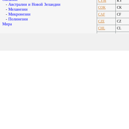
CYM
KY
-
Австралии и Новой Зеландии
COK
CK
-
Меланезии
-
Микронезии
CAF
CF
-
Полинезии
CZE
CZ
Мира
CHL
CL
CHE
CH