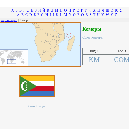
А
Б
В
Г
Д
Е
З
И
Й
К
Л
М
Н
О
П
Р
С
Т
У
Ф
Х
Ц
Ч
Ш
Э
Ю
Я
A
B
C
D
E
F
G
H
I
J
K
L
M
N
O
P
Q
R
S
T
U
V
W
Y
Z
ращения стран
| Коморы
Коморы
Союз Коморы
Код 2
Код 3
KM
CO
Союз Коморы