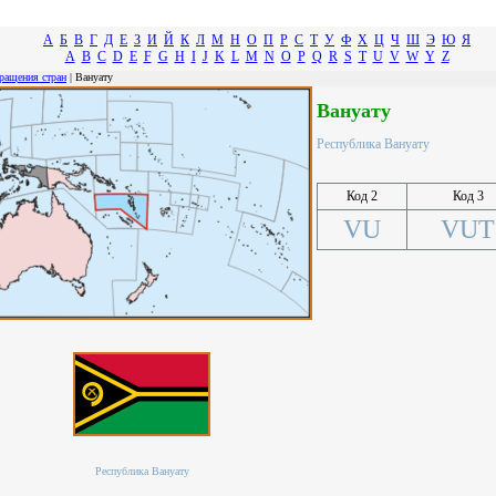
А
Б
В
Г
Д
Е
З
И
Й
К
Л
М
Н
О
П
Р
С
Т
У
Ф
Х
Ц
Ч
Ш
Э
Ю
Я
A
B
C
D
E
F
G
H
I
J
K
L
M
N
O
P
Q
R
S
T
U
V
W
Y
Z
ращения стран
| Вануату
Вануату
Республика Вануату
Код 2
Код 3
VU
VUT
Республика Вануату